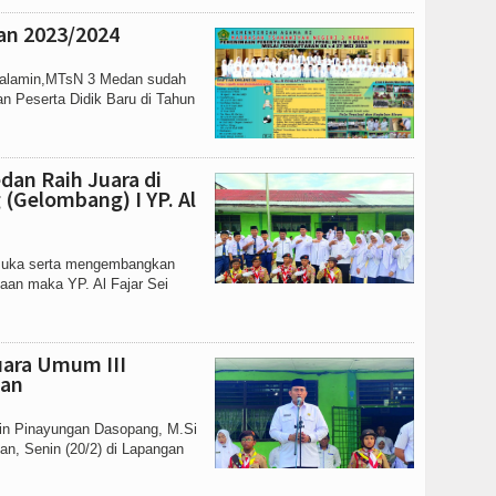
ran 2023/2024
l 'alamin,MTsN 3 Medan sudah
n Peserta Didik Baru di Tahun
an Raih Juara di
(Gelombang) I YP. Al
muka serta mengembangkan
aan maka YP. Al Fajar Sei
uara Umum III
dan
in Pinayungan Dasopang, M.Si
n, Senin (20/2) di Lapangan