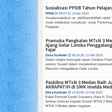
Sosialisasi PPDB Tahun Pelaja
PPDB
09:07:32, 15 Apr 2023
🕔
Assalamualaikum wr .wbAlhamdulillahi rabbi
mulai melakukan sosialisasi untuk Penerimaa
Pelajaran . . .
Pramuka Pangkalan MTsN 3 Med
Ajang Gelar Lomba Penggalang 
Fajar
Ektra Kurikuler
08:16:26, 21 Feb 2023
🕔
Dalam rangka mencapai tujuan Gerakan Pra
potensi Siswa/I dalam menjalankan kepramuk
Mencirim mengadakan Gelar Lomba . . .
Paskibra MTsN 3 Medan Raih J
AKRAPATIH di SMK Imelda Me
Ektra Kurikuler
14:30:08, 21 Feb 2023
🕔
Kabid Penmad Kanwil Sumatera Utara H. Erw
berikan motivasi kepada Siswa/I MTsN 3 Meda
MTsN 3 Medan dalam kegiatan . . .