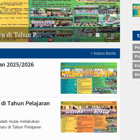
u di Tahun P,..
Sosia
T
Pe
+ Indexs Berita
Pr
ran 2025/2026
Ku
Bi
 di Tahun Pelajaran
sudah mulai melakukan
Baru di Tahun Pelajaran