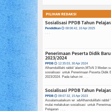
PILIHAN REDAKSI
Sosialisasi PPDB Tahun Pelaja
Pendidikan
08:06:42, 10 Apr 2025
🕔
. . .
Penerimaan Peserta Didik Baru
2023/2024
PPDB
12:35:03, 30 Apr 2024
🕔
Alhamdulillahi rabbil 'alamin,MTsN 3 Medan 
sosialisasi untuk Penerimaan Peserta Didik 
2023/2024. Pada tahun ini . . .
Sosialisasi PPDB Tahun Pelaja
PPDB
09:07:32, 15 Apr 2023
🕔
Assalamualaikum wr .wbAlhamdulillahi rabbi
mulai melakukan sosialisasi untuk Penerimaa
Pelajaran . . .