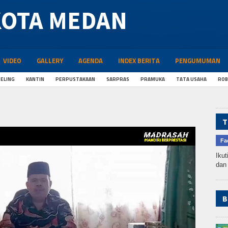
KOTA MEDAN
VIDEO
GALLERY
AGENDA
INDEX BERITA
PENGUMUMAN
SELING
KANTIN
PERPUSTAKAAN
SARPRAS
PRAMUKA
TATA USAHA
ROB
T
Fa
Ikut
dan 
B