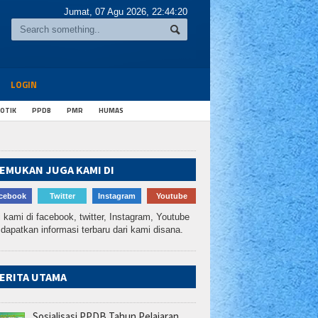
Jumat, 07 Agu 2026,
22:44:21
LOGIN
OTIK
PPDB
PMR
HUMAS
EMUKAN JUGA KAMI DI
cebook
Twitter
Instagram
Youtube
i kami di facebook, twitter, Instagram, Youtube
dapatkan informasi terbaru dari kami disana.
ERITA UTAMA
Sosialisasi PPDB Tahun Pelajaran