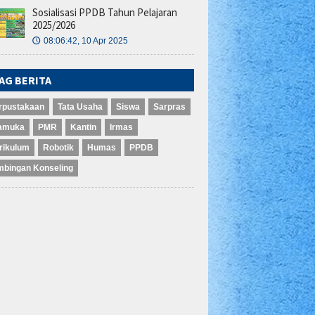
Sosialisasi PPDB Tahun Pelajaran
2025/2026
08:06:42, 10 Apr 2025
🕔
lisasi PPDB Tahun Pelajaran 2023/20,..
AG BERITA
rpustakaan
Tata Usaha
Siswa
Sarpras
amuka
PMR
Kantin
Irmas
rikulum
Robotik
Humas
PPDB
mbingan Konseling