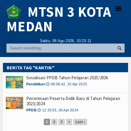
MTSN 3 KOTA
☰
MEDAN
Religi
Sabtu, 08 Agu 2026,
10:23:11
Tokoh
Hikmah
BERITA TAG "KANTIN"
Tentang Kami
Sosialisasi PPDB Tahun Pelajaran 2025/2026
Pendidikan
08:06:42, 10 Apr 2025
🕔
Video
Penerimaan Peserta Didik Baru di Tahun Pelajaran
Gallery
2023/2024
PPDB
12:35:03, 30 Apr 2024
🕔
Agenda
1
2
3
>
Last ›
Index Berita