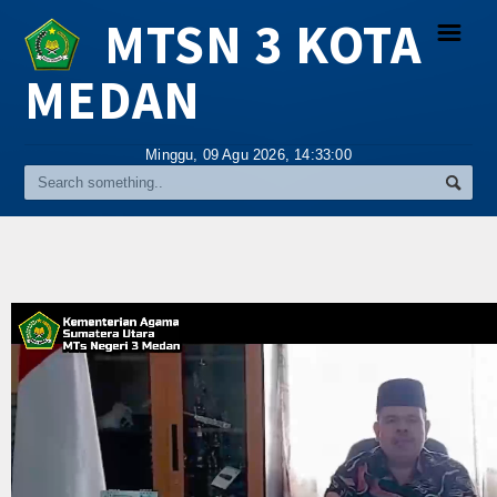
MTSN 3 KOTA
☰
MEDAN
Religi
Minggu, 09 Agu 2026,
14:33:01
Tokoh
Hikmah
Tentang Kami
Video
Gallery
Agenda
Index Berita